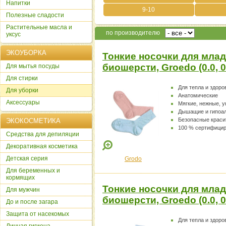
Напитки
9-10
Полезные сладости
Растительные масла и
по производителю
уксус
ЭКОУБОРКА
Тонкие носочки для млад
биошерсти, Groedo (0.0, 
Для мытья посуды
Для стирки
Для тепла и здоро
Для уборки
Анатомические
Аксессуары
Мягкие, нежные, 
Дышащие и гипоа
Безопасные краси
ЭКОКОСМЕТИКА
100 % сертифици
Cредства для депиляции
Декоративная косметика
Детская серия
Grodo
Для беременных и
кормящих
Тонкие носочки для млад
Для мужчин
биошерсти, Groedo (0.0, 
До и после загара
Защита от насекомых
Для тепла и здоро