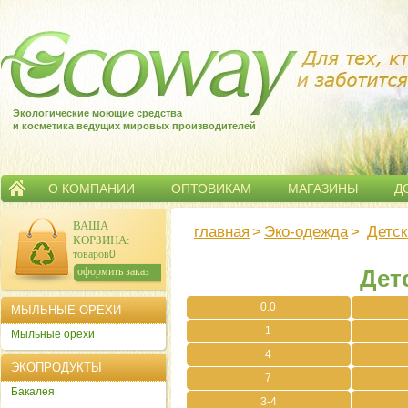
Экологические моющие средства
и косметика ведущих мировых производителей
О КОМПАНИИ
ОПТОВИКАМ
МАГАЗИНЫ
Д
ВАША
главная
>
Эко-одежда
>
Детск
КОРЗИНА
:
товаров:
0
сумма:
0
р.
оформить заказ
Дет
0.0
МЫЛЬНЫЕ ОРЕХИ
1
Мыльные орехи
4
ЭКОПРОДУКТЫ
7
Бакалея
3-4