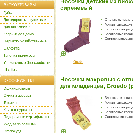
Носочки детские из биохл
ЭКОХОЗТОВАРЫ
сиреневый
Губки
Дезодоранты осушители
Стильные, яркие,
Мягкие, дышащие
Для автомобиля
Не вызывают раз
Коврики для дома
Безопасные краси
Сертифицированн
Перчатки хозяйственные
Салфетки
Тапочки-пылесосы
Grodo
Упаковочные Эко-салфетки
Швабры
Носочки махровые с отв
ЭКООКРУЖЕНИЕ
для младенцев, Groedo (
Экоканцтовары
Сумки и авоськи
Здоровье и тепло
Текстиль
Мягкие, дышащие
Не вызывают раз
Книги и журналы
Безопасные краси
Подарочные сертификаты
Сертифицированн
Уход за животными
Экопосуда