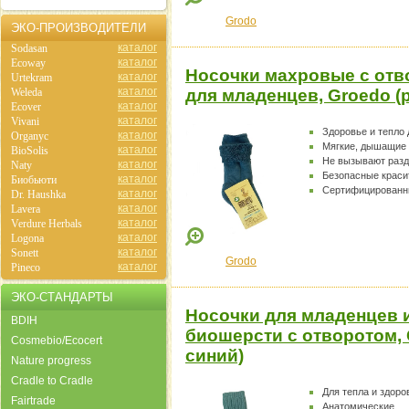
Grodo
ЭКО-ПРОИЗВОДИТЕЛИ
каталог
Sodasan
каталог
Ecoway
Носочки махровые с отв
каталог
Urtekram
каталог
Weleda
для младенцев, Groedo (р
каталог
Ecover
каталог
Vivani
Здоровье и тепло
каталог
Organyc
Мягкие, дышащие
каталог
BioSolis
Не вызывают раз
каталог
Naty
Безопасные краси
каталог
Биобьюти
Сертифицированн
каталог
Dr. Haushka
каталог
Lavera
каталог
Verdure Herbals
каталог
Logona
каталог
Sonett
Grodo
каталог
Pineco
ЭКО-СТАНДАРТЫ
Носочки для младенцев 
BDIH
биошерсти с отворотом, 
Cosmebio/Ecocert
синий)
Nature progress
Cradle to Cradle
Для тепла и здоро
Fairtrade
Анатомические