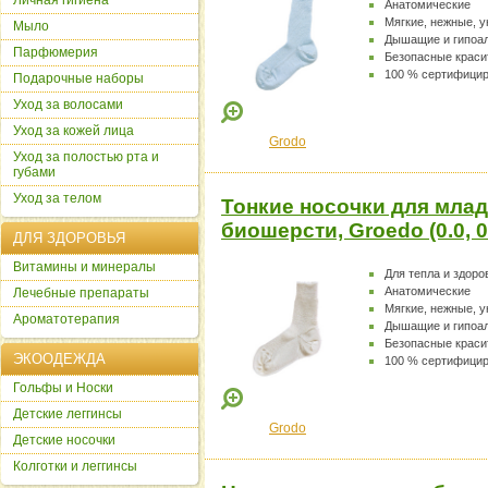
Личная гигиена
Анатомические
Мягкие, нежные, 
Мыло
Дышащие и гипоа
Парфюмерия
Безопасные краси
100 % сертифици
Подарочные наборы
Уход за волосами
Уход за кожей лица
Grodo
Уход за полостью рта и
губами
Уход за телом
Тонкие носочки для млад
биошерсти, Groedo (0.0, 
ДЛЯ ЗДОРОВЬЯ
Витамины и минералы
Для тепла и здоро
Анатомические
Лечебные препараты
Мягкие, нежные, 
Ароматотерапия
Дышащие и гипоа
Безопасные краси
ЭКООДЕЖДА
100 % сертифици
Гольфы и Носки
Детские леггинсы
Grodo
Детские носочки
Колготки и леггинсы