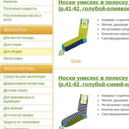
Носки унисекс в полоску
Напитки
(р.41-42, голубой-оливк
Полезные сладости
Растительные масла и
уксус
Комфорт и прият
Мягкие, дышащие
Не вызывают раз
ЭКОУБОРКА
Безопасные краси
Для мытья посуды
Сертифицированн
Для стирки
Для уборки
Аксессуары
Grodo
ЭКОКОСМЕТИКА
Cредства для депиляции
Носки унисекс в полоску
(р.41-42, голубой-синий
Декоративная косметика
Детская серия
Комфорт и прият
Для беременных и
Мягкие, дышащие
кормящих
Не вызывают раз
Для мужчин
Безопасные краси
Сертифицированн
До и после загара
Защита от насекомых