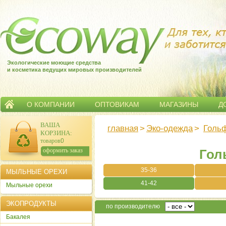
Экологические моющие средства
и косметика ведущих мировых производителей
О КОМПАНИИ
ОПТОВИКАМ
МАГАЗИНЫ
Д
ВАША
главная
>
Эко-одежда
>
Голь
КОРЗИНА
:
товаров:
0
сумма:
0
р.
оформить заказ
Гол
35-36
МЫЛЬНЫЕ ОРЕХИ
41-42
Мыльные орехи
ЭКОПРОДУКТЫ
по производителю
Бакалея