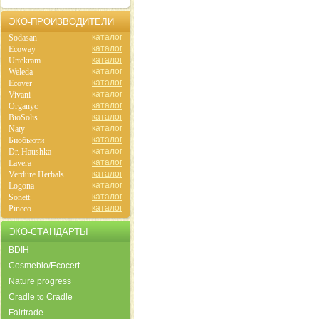
ЭКО-ПРОИЗВОДИТЕЛИ
каталог
Sodasan
каталог
Ecoway
каталог
Urtekram
каталог
Weleda
каталог
Ecover
каталог
Vivani
каталог
Organyc
каталог
BioSolis
каталог
Naty
каталог
Биобьюти
каталог
Dr. Haushka
каталог
Lavera
каталог
Verdure Herbals
каталог
Logona
каталог
Sonett
каталог
Pineco
ЭКО-СТАНДАРТЫ
BDIH
Cosmebio/Ecocert
Nature progress
Cradle to Cradle
Fairtrade