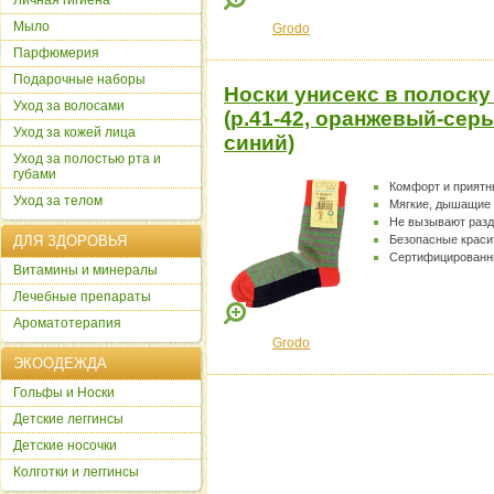
Личная гигиена
Мыло
Grodo
Парфюмерия
Подарочные наборы
Носки унисекс в полоску
Уход за волосами
(р.41-42, оранжевый-сер
Уход за кожей лица
синий)
Уход за полостью рта и
губами
Комфорт и прият
Уход за телом
Мягкие, дышащие
Не вызывают раз
ДЛЯ ЗДОРОВЬЯ
Безопасные краси
Сертифицированн
Витамины и минералы
Лечебные препараты
Ароматотерапия
Grodo
ЭКООДЕЖДА
Гольфы и Носки
Детские леггинсы
Детские носочки
Колготки и леггинсы