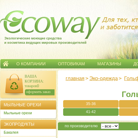
Экологические моющие средства
и косметика ведущих мировых производителей
О КОМПАНИИ
ОПТОВИКАМ
МАГАЗИНЫ
Д
ВАША
главная
>
Эко-одежда
>
Голь
КОРЗИНА
:
товаров:
0
сумма:
0
р.
оформить заказ
Гол
35-36
МЫЛЬНЫЕ ОРЕХИ
41-42
Мыльные орехи
ЭКОПРОДУКТЫ
по производителю
Бакалея