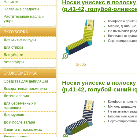
Носки унисекс в полоску
Напитки
(р.41-42, голубой-оливк
Полезные сладости
Растительные масла и
уксус
Комфорт и прият
Мягкие, дышащие
Не вызывают раз
ЭКОУБОРКА
Безопасные краси
Для мытья посуды
Сертифицированн
Для стирки
Для уборки
Аксессуары
Grodo
ЭКОКОСМЕТИКА
Cредства для депиляции
Носки унисекс в полоску
(р.41-42, голубой-синий
Декоративная косметика
Детская серия
Комфорт и прият
Для беременных и
Мягкие, дышащие
кормящих
Не вызывают раз
Для мужчин
Безопасные краси
Сертифицированн
До и после загара
Защита от насекомых