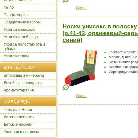
Личная гигиена
Мыло
Grodo
Парфюмерия
Подарочные наборы
Носки унисекс в полоску
Уход за волосами
(р.41-42, оранжевый-сер
Уход за кожей лица
синий)
Уход за полостью рта и
губами
Комфорт и прият
Уход за телом
Мягкие, дышащие
Не вызывают раз
ДЛЯ ЗДОРОВЬЯ
Безопасные краси
Сертифицированн
Витамины и минералы
Лечебные препараты
Ароматотерапия
Grodo
ЭКООДЕЖДА
Гольфы и Носки
Детские леггинсы
Детские носочки
Колготки и леггинсы