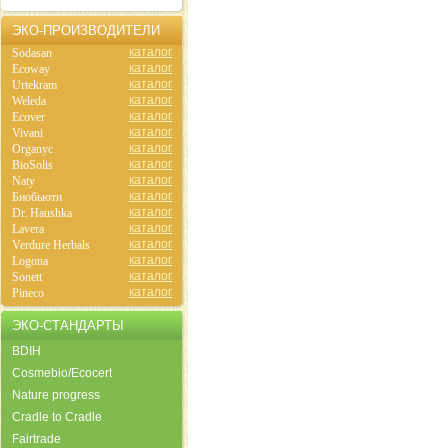
ЭКО-ПРОИЗВОДИТЕЛИ
каталог
Sodasan
каталог
Ecoway
каталог
Urtekram
каталог
Weleda
каталог
Ecover
каталог
Vivani
каталог
Organyc
каталог
BioSolis
каталог
Naty
каталог
Биобьюти
каталог
Dr. Haushka
каталог
Lavera
каталог
Verdure Herbals
каталог
Logona
каталог
Sonett
каталог
Pineco
ЭКО-СТАНДАРТЫ
BDIH
Cosmebio/Ecocert
Nature progress
Cradle to Cradle
Fairtrade