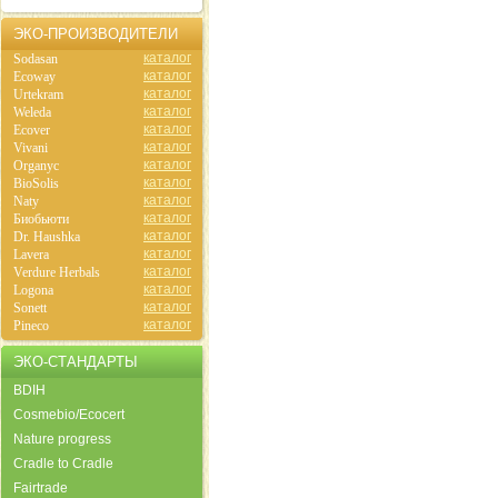
ЭКО-ПРОИЗВОДИТЕЛИ
каталог
Sodasan
каталог
Ecoway
каталог
Urtekram
каталог
Weleda
каталог
Ecover
каталог
Vivani
каталог
Organyc
каталог
BioSolis
каталог
Naty
каталог
Биобьюти
каталог
Dr. Haushka
каталог
Lavera
каталог
Verdure Herbals
каталог
Logona
каталог
Sonett
каталог
Pineco
ЭКО-СТАНДАРТЫ
BDIH
Cosmebio/Ecocert
Nature progress
Cradle to Cradle
Fairtrade