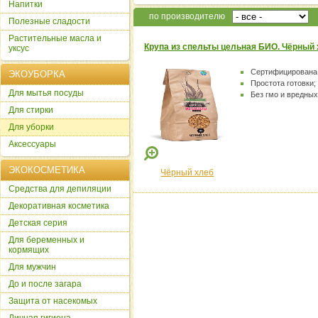
Напитки
по производителю
Полезные сладости
Растительные масла и
Крупа из спельты цельная БИО. Чёрный х
уксус
Сертифицирована 
ЭКОУБОРКА
Простота готовки;
Для мытья посуды
Без гмо и вредных
Для стирки
Для уборки
Аксессуары
ЭКОКОСМЕТИКА
Чёрный хлеб
Cредства для депиляции
Декоративная косметика
Детская серия
Для беременных и
кормящих
Для мужчин
До и после загара
Защита от насекомых