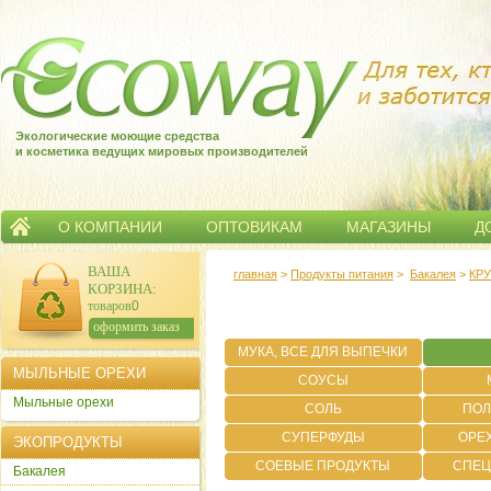
Экологические моющие средства
и косметика ведущих мировых производителей
О КОМПАНИИ
ОПТОВИКАМ
МАГАЗИНЫ
Д
ВАША
главная
>
Продукты питания
>
Бакалея
>
КР
КОРЗИНА
:
товаров:
0
сумма:
0
р.
оформить заказ
МУКА, ВСЕ ДЛЯ ВЫПЕЧКИ
МЫЛЬНЫЕ ОРЕХИ
СОУСЫ
Мыльные орехи
СОЛЬ
ПОЛ
СУПЕРФУДЫ
ОРЕ
ЭКОПРОДУКТЫ
СОЕВЫЕ ПРОДУКТЫ
СПЕЦ
Бакалея