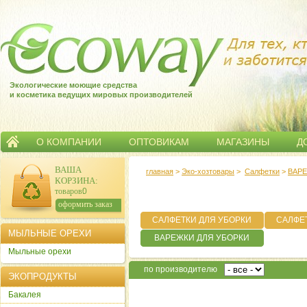
Экологические моющие средства
и косметика ведущих мировых производителей
О КОМПАНИИ
ОПТОВИКАМ
МАГАЗИНЫ
Д
ВАША
главная
>
Эко-хозтовары
>
Салфетки
>
ВАРЕ
КОРЗИНА
:
товаров:
0
сумма:
0
р.
оформить заказ
САЛФЕТКИ ДЛЯ УБОРКИ
САЛФЕ
МЫЛЬНЫЕ ОРЕХИ
ВАРЕЖКИ ДЛЯ УБОРКИ
Мыльные орехи
по производителю
ЭКОПРОДУКТЫ
Бакалея