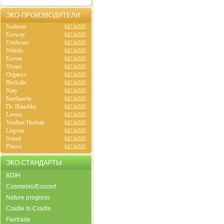
ЭКО-ПРОИЗВОДИТЕЛИ
каталог
Sodasan
каталог
Ecoway
каталог
Urtekram
каталог
Weleda
каталог
Ecover
каталог
Vivani
каталог
Organyc
каталог
BioSolis
каталог
Naty
каталог
Биобьюти
каталог
Dr. Haushka
каталог
Lavera
каталог
Verdure Herbals
каталог
Logona
каталог
Sonett
каталог
Pineco
ЭКО-СТАНДАРТЫ
BDIH
Cosmebio/Ecocert
Nature progress
Cradle to Cradle
Fairtrade