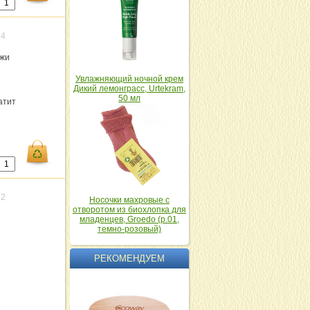
84
ужи
Увлажняющий ночной крем
Дикий лемонграсс, Urtekram,
50 мл
атит
82
Носочки махровые с
отворотом из биохлопка для
младенцев, Groedo (р.01,
темно-розовый)
РЕКОМЕНДУЕМ