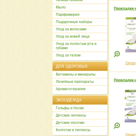
Личная гигиена
Мыло
Прокладки н
Парфюмерия
Подарочные наборы
Уход за волосами
Уход за кожей лица
Уход за полостью рта и
губами
Уход за телом
Organ
ДЛЯ ЗДОРОВЬЯ
Витамины и минералы
Прокладки н
Лечебные препараты
Ароматотерапия
ЭКООДЕЖДА
Гольфы и Носки
Детские леггинсы
Детские носочки
Колготки и леггинсы
Organ