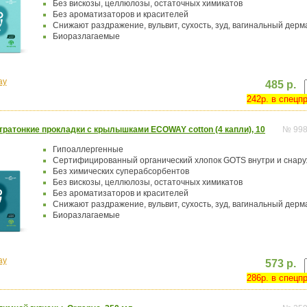
Без вискозы, целлюлозы, остаточных химикатов
Без ароматизаторов и красителей
Снижают раздражение, вульвит, сухость, зуд, вагинальный дерм
Биоразлагаемые
ay
485 р.
242р. в спецп
ратонкие прокладки с крылышками ECOWAY cotton (4 капли), 10
№ 99
Гипоаллергенные
Сертифицированный органический хлопок GOTS внутри и снар
Без химических суперабсорбентов
Без вискозы, целлюлозы, остаточных химикатов
Без ароматизаторов и красителей
Снижают раздражение, вульвит, сухость, зуд, вагинальный дерм
Биоразлагаемые
ay
573 р.
286р. в спецп