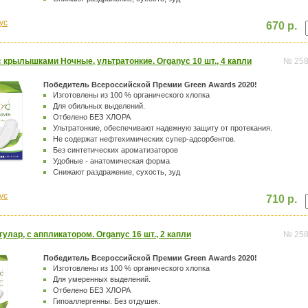
yc
670 р.
 крылышками Ночные, ультратонкие. Organyc 10 шт., 4 капли
№ 25
Победитель Всероссийской Премии Green Awards 2020!
Изготовлены из 100 % органического хлопка
Для обильных выделений.
Отбелено БЕЗ ХЛОРА
Ультратонкие, обеспечивают надежную защиту от протекания.
Не содержат нефтехимических супер-адсорбентов.
Без синтетических ароматизаторов
Удобные - анатомическая форма
Снижают раздражение, сухость, зуд
yc
710 р.
улар, с аппликатором. Organyc 16 шт., 2 капли
№ 25
Победитель Всероссийской Премии Green Awards 2020!
Изготовлены из 100 % органического хлопка
Для умеренных выделений.
Отбелено БЕЗ ХЛОРА
Гипоаллергенны. Без отдушек.