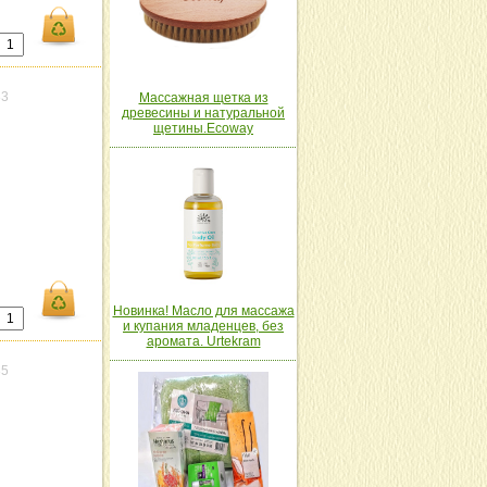
83
Массажная щетка из
древесины и натуральной
щетины.Ecoway
Новинка! Масло для массажа
и купания младенцев, без
аромата. Urtekram
85