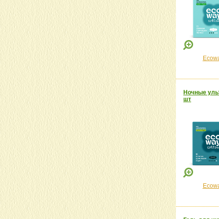
Ecow
Ночные ульт
шт
Ecow