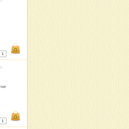
92
15
хода