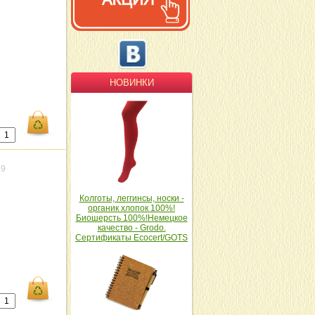
НОВИНКИ
59
Колготы, леггинсы, носки -
органик хлопок 100%!
Биошерсть 100%!Немецкое
качество - Grodo.
Сертификаты Ecocert/GOTS