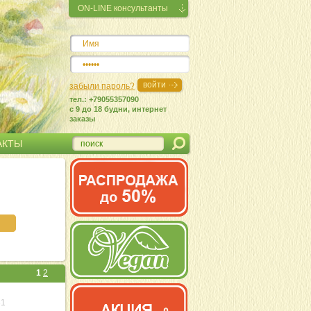
ON-LINE консультанты
забыли пароль?
тел.: +79055357090
c 9 до 18 будни, интернет
заказы
АКТЫ
1
2
31