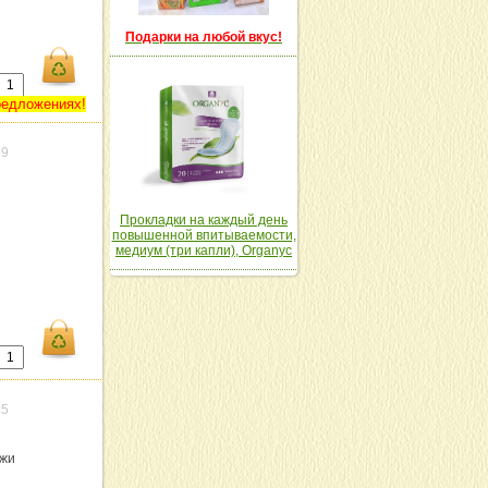
Подарки на любой вкус!
редложениях!
59
Прокладки на каждый день
повышенной впитываемости,
медиум (три капли), Organyc
85
ужи