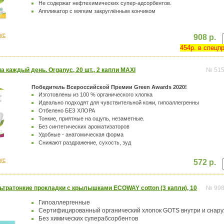
Не содержат нефтехимических супер-адсорбентов.
Аппликатор с мягким закруглённым кончиком
yc
908 р.
454р. в спецп
а каждый день. Organyc, 20 шт., 2 капли MAXI
№ 51
Победитель Всероссийской Премии Green Awards 2020!
Изготовлены из 100 % органического хлопка
Идеально подходят для чувствительной кожи, гипоаллегренны
Отбелено БЕЗ ХЛОРА
Тонкие, приятные на ощупь, незаметные.
Без синтетических ароматизаторов
Удобные - анатомическая форма
Снижают раздражение, сухость, зуд
yc
572 р.
тратонкие прокладки с крылышками ECOWAY cotton (3 капли), 10
№ 99
Гипоаллергенные
Сертифицированный органический хлопок GOTS внутри и снар
Без химических суперабсорбентов