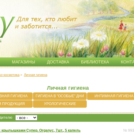
й
МАГАЗИНЫ
ДОСТАВКА
БИБЛИОТЕКА
КОНТ
ко-косметика
>
Личная гигиена
Личная гигиена
ВНАЯ ГИГИЕНА
ГИГИЕНА В "ОСОБЫЕ" ДНИ
ИНТИМНАЯ ГИГИЕНА
Я ПРОДУКЦИЯ
УРОЛОГИЧЕСКИЕ
ПРОКЛАДКИ
одителю
 крылышками Супер. Organyc, 7шт., 5 капель
№ 99