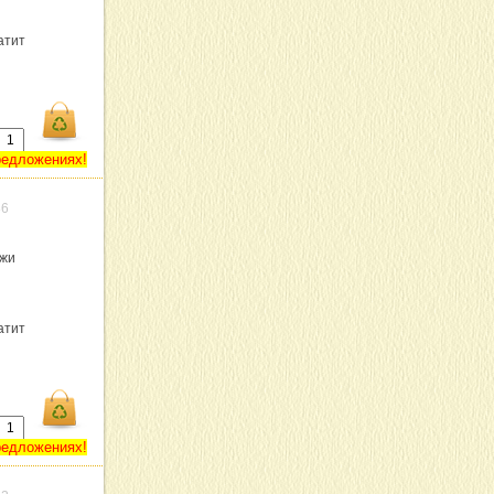
атит
редложениях!
86
ужи
атит
редложениях!