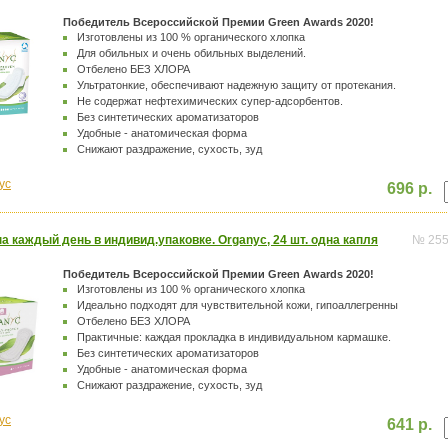
Победитель Всероссийской Премии Green Awards 2020!
Изготовлены из 100 % органического хлопка
Для обильных и очень обильных выделений.
Отбелено БЕЗ ХЛОРА
Ультратонкие, обеспечивают надежную защиту от протекания.
Не содержат нефтехимических супер-адсорбентов.
Без синтетических ароматизаторов
Удобные - анатомическая форма
Снижают раздражение, сухость, зуд
yc
696 р.
а каждый день в индивид.упаковке. Organyc, 24 шт. одна капля
№ 25
Победитель Всероссийской Премии Green Awards 2020!
Изготовлены из 100 % органического хлопка
Идеально подходят для чувствительной кожи, гипоаллегренны
Отбелено БЕЗ ХЛОРА
Практичные: каждая прокладка в индивидуальном кармашке.
Без синтетических ароматизаторов
Удобные - анатомическая форма
Снижают раздражение, сухость, зуд
yc
641 р.