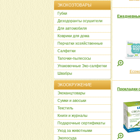
ЭКОХОЗТОВАРЫ
Губки
Ежедневные 
Дезодоранты осушители
Для автомобиля
Коврики для дома
Перчатки хозяйственные
Салфетки
Тапочки-пылесосы
Упаковочные Эко-салфетки
Ecow
Швабры
ЭКООКРУЖЕНИЕ
Прокладки с
Экоканцтовары
Сумки и авоськи
Текстиль
Книги и журналы
Подарочные сертификаты
Уход за животными
Экопосуда