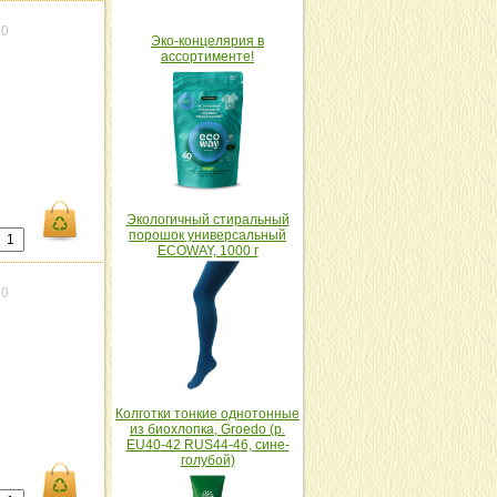
60
Эко-концелярия в
ассортименте!
Экологичный стиральный
порошок универсальный
ECOWAY, 1000 г
70
Колготки тонкие однотонные
из биохлопка, Groedo (р.
EU40-42 RUS44-46, сине-
голубой)