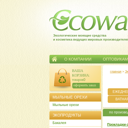
Экологические моющие средства
и косметика ведущих мировых производителе
О КОМПАНИИ
ОПТОВИКАМ
ВАША
главная
>
Э
КОРЗИНА
:
товаров:
0
сумма:
0
р.
оформить заказ
ЕЖЕДНЕ
МЫЛЬНЫЕ ОРЕХИ
ВАТНА
Мыльные орехи
по произв
ЭКОПРОДУКТЫ
Бакалея
Прокладки с