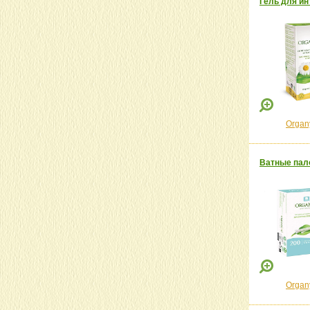
Гель для ин
Organ
Ватные пало
Organ