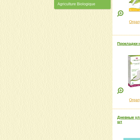
Agriculture Biologique
Organ
Прокладки н
Organ
Дневные уль
шт