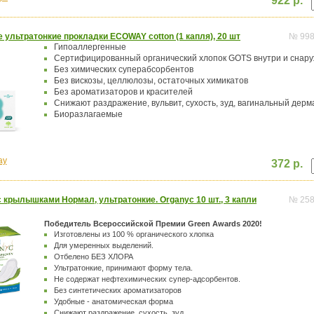
922 р.
ультратонкие прокладки ECOWAY cotton (1 капля), 20 шт
№ 99
Гипоаллергенные
Сертифицированный органический хлопок GOTS внутри и снар
Без химических суперабсорбентов
Без вискозы, целлюлозы, остаточных химикатов
Без ароматизаторов и красителей
Снижают раздражение, вульвит, сухость, зуд, вагинальный дерм
Биоразлагаемые
ay
372 р.
 крылышками Нормал, ультратонкие. Organyc 10 шт., 3 капли
№ 25
Победитель Всероссийской Премии Green Awards 2020!
Изготовлены из 100 % органического хлопка
Для умеренных выделений.
Отбелено БЕЗ ХЛОРА
Ультратонкие, принимают форму тела.
Не содержат нефтехимических супер-адсорбентов.
Без синтетических ароматизаторов
Удобные - анатомическая форма
Снижают раздражение, сухость, зуд