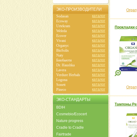
ЭКО-ПРОИЗВОДИТЕЛИ
Organ
каталог
Sodasan
каталог
Ecoway
каталог
Urtekram
Прокладки с
каталог
Weleda
каталог
Ecover
каталог
Vivani
каталог
Organyc
каталог
BioSolis
каталог
Naty
каталог
Биобьюти
каталог
Dr. Haushka
каталог
Lavera
каталог
Verdure Herbals
каталог
Logona
каталог
Sonett
Organ
каталог
Pineco
ЭКО-СТАНДАРТЫ
Тампоны Рег
BDIH
Cosmebio/Ecocert
Nature progress
Cradle to Cradle
Fairtrade