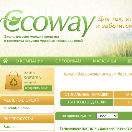
Экологические моющие средства
и косметика ведущих мировых производителей
О КОМПАНИИ
ОПТОВИКАМ
МАГАЗИНЫ
Д
ВАША
главная
>
Эко-средства для дома
>
Для стир
КОРЗИНА
:
товаров:
0
сумма:
0
р.
оформить заказ
СТИРАЛЬНЫЕ ПОРОШКИ
ОТ
МЫЛЬНЫЕ ОРЕХИ
ПЯТНОВЫВОДИТЕЛИ
С
Мыльные орехи
по производителю
ЭКОПРОДУКТЫ
Бакалея
Гель-концентрат для удаления пятен. So