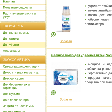
Напитки
удаляет стойкие
Полезные сладости
имеет антибак
Растительные масла и
поглощает неп
уксус
обеспечивае
аппликатора
ЭКОУБОРКА
Для мытья посуды
Для стирки
Sodasan
Для уборки
Аксессуары
Желчное мыло для удаления пятен, Soda
ЭКОКОСМЕТИКА
мощное и над
Cредства для депиляции
стойких загрязне
Декоративная косметика
эффективно да
продукт такж
Детская серия
средства при маш
Для беременных и
кормящих
Для мужчин
Sodasan
До и после загара
Защита от насекомых