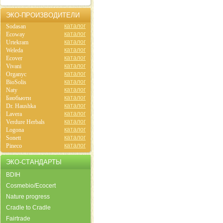
ЭКО-ПРОИЗВОДИТЕЛИ
каталог
Sodasan
каталог
Ecoway
каталог
Urtekram
каталог
Weleda
каталог
Ecover
каталог
Vivani
каталог
Organyc
каталог
BioSolis
каталог
Naty
каталог
Биобьюти
каталог
Dr. Haushka
каталог
Lavera
каталог
Verdure Herbals
каталог
Logona
каталог
Sonett
каталог
Pineco
ЭКО-СТАНДАРТЫ
BDIH
Cosmebio/Ecocert
Nature progress
Cradle to Cradle
Fairtrade