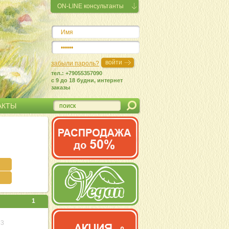
ON-LINE консультанты
забыли пароль?
тел.: +79055357090
c 9 до 18 будни, интернет
заказы
АКТЫ
1
83