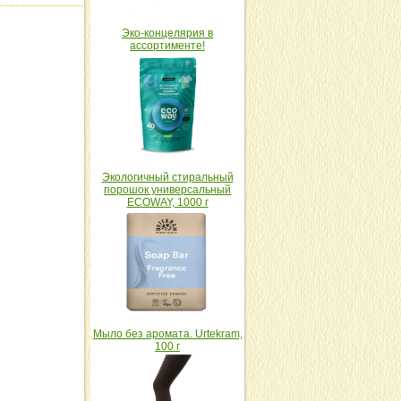
Эко-концелярия в
ассортименте!
Экологичный стиральный
порошок универсальный
ECOWAY, 1000 г
Мыло без аромата. Urtekram,
100 г