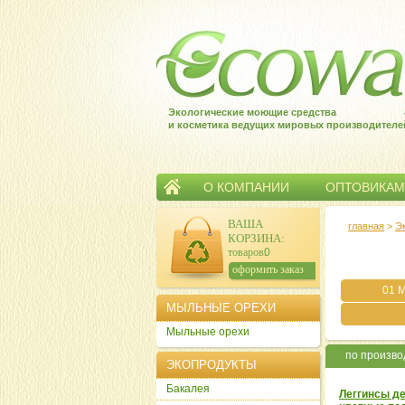
Экологические моющие средства
и косметика ведущих мировых производителе
О КОМПАНИИ
ОПТОВИКАМ
ВАША
главная
>
Э
КОРЗИНА
:
товаров:
0
сумма:
0
р.
оформить заказ
01 
МЫЛЬНЫЕ ОРЕХИ
Мыльные орехи
по произв
ЭКОПРОДУКТЫ
Бакалея
Леггинсы де