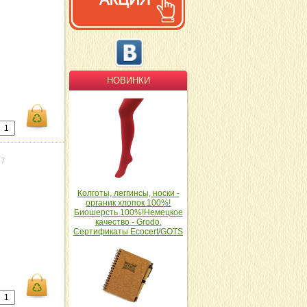
НОВИНКИ
87
Колготы, леггинсы, носки -
органик хлопок 100%!
Биошерсть 100%!Немецкое
качество - Grodo.
Сертификаты Ecocert/GOTS