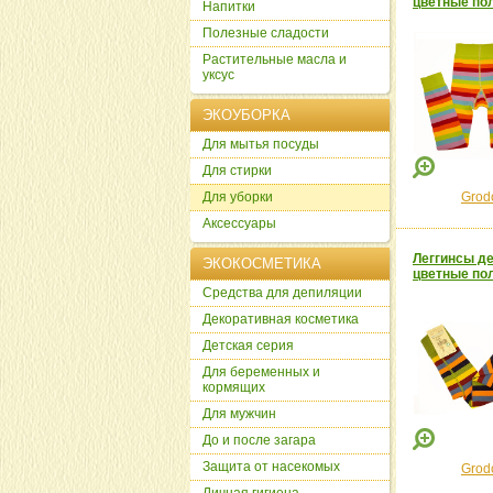
цветные пол
Напитки
Полезные сладости
Растительные масла и
уксус
ЭКОУБОРКА
Для мытья посуды
Для стирки
Для уборки
Grod
Аксессуары
Леггинсы де
ЭКОКОСМЕТИКА
цветные пол
Cредства для депиляции
Декоративная косметика
Детская серия
Для беременных и
кормящих
Для мужчин
До и после загара
Защита от насекомых
Grod