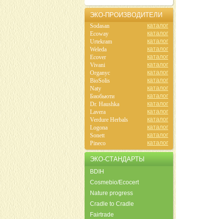
ЭКО-ПРОИЗВОДИТЕЛИ
каталог
Sodasan
каталог
Ecoway
каталог
Urtekram
каталог
Weleda
каталог
Ecover
каталог
Vivani
каталог
Organyc
каталог
BioSolis
каталог
Naty
каталог
Биобьюти
каталог
Dr. Haushka
каталог
Lavera
каталог
Verdure Herbals
каталог
Logona
каталог
Sonett
каталог
Pineco
ЭКО-СТАНДАРТЫ
BDIH
Cosmebio/Ecocert
Nature progress
Cradle to Cradle
Fairtrade