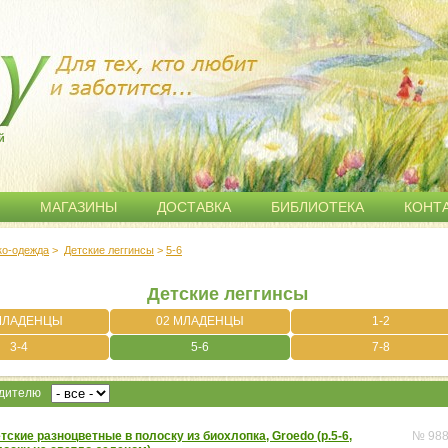
й
МАГАЗИНЫ
ДОСТАВКА
БИБЛИОТЕКА
КОНТ
ко-одежда
>
Детские леггинсы
>
5-6
Детские леггинсы
МЛАДЕНЦЫ
02 МЛАДЕНЦЫ
1-2
3-4
5-6
7-8
одителю
тские разноцветные в полоску из биохлопка, Groedo (р.5-6,
№ 98