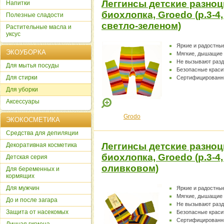
Леггинсы детские разноц
Напитки
биохлопка, Groedo (р.3-4
Полезные сладости
светло-зеленом)
Растительные масла и
уксус
Яркие и радостны
ЭКОУБОРКА
Мягкие, дышащие
Не вызывают раз
Для мытья посуды
Безопасные краси
Для стирки
Сертифицированн
Для уборки
Аксессуары
Grodo
ЭКОКОСМЕТИКА
Cредства для депиляции
Леггинсы детские разноц
Декоративная косметика
биохлопка, Groedo (р.3-4
Детская серия
оливковом)
Для беременных и
кормящих
Для мужчин
Яркие и радостны
Мягкие, дышащие
До и после загара
Не вызывают раз
Защита от насекомых
Безопасные краси
Сертифицированн