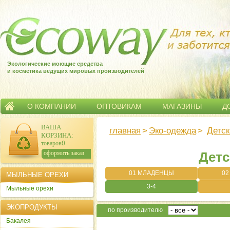
Экологические моющие средства
и косметика ведущих мировых производителей
О КОМПАНИИ
ОПТОВИКАМ
МАГАЗИНЫ
Д
ВАША
главная
>
Эко-одежда
>
Детск
КОРЗИНА
:
товаров:
0
сумма:
0
р.
оформить заказ
Детс
01 МЛАДЕНЦЫ
02
МЫЛЬНЫЕ ОРЕХИ
3-4
Мыльные орехи
ЭКОПРОДУКТЫ
по производителю
Бакалея