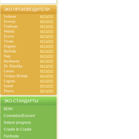
ЭКО-ПРОИЗВОДИТЕЛИ
каталог
Sodasan
каталог
Ecoway
каталог
Urtekram
каталог
Weleda
каталог
Ecover
каталог
Vivani
каталог
Organyc
каталог
BioSolis
каталог
Naty
каталог
Биобьюти
каталог
Dr. Haushka
каталог
Lavera
каталог
Verdure Herbals
каталог
Logona
каталог
Sonett
каталог
Pineco
ЭКО-СТАНДАРТЫ
BDIH
Cosmebio/Ecocert
Nature progress
Cradle to Cradle
Fairtrade