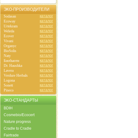
ЭКО-ПРОИЗВОДИТЕЛИ
каталог
Sodasan
каталог
Ecoway
каталог
Urtekram
каталог
Weleda
каталог
Ecover
каталог
Vivani
каталог
Organyc
каталог
BioSolis
каталог
Naty
каталог
Биобьюти
каталог
Dr. Haushka
каталог
Lavera
каталог
Verdure Herbals
каталог
Logona
каталог
Sonett
каталог
Pineco
ЭКО-СТАНДАРТЫ
BDIH
Cosmebio/Ecocert
Nature progress
Cradle to Cradle
Fairtrade