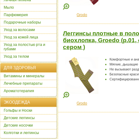
Личная гигиена
Мыло
Парфюмерия
Grodo
Подарочные наборы
Уход за волосами
Леггинсы плотные в поло
Уход за кожей лица
биохлопка, Groedo (р.01,
Уход за полостью рта и
сером )
губами
Уход за телом
Комфортные и ан
Мягкие, дышащие
ДЛЯ ЗДОРОВЬЯ
Не вызывают раз
Безопасные краси
Витамины и минералы
Сертифицированн
Лечебные препараты
Ароматотерапия
ЭКООДЕЖДА
Grodo
Гольфы и Носки
Детские леггинсы
Детские носочки
Колготки и леггинсы