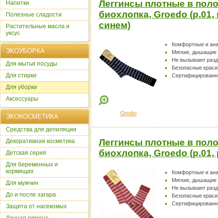
Леггинсы плотные в поло
Напитки
биохлопка, Groedo (р.01,
Полезные сладости
синем)
Растительные масла и
уксус
Комфортные и ан
ЭКОУБОРКА
Мягкие, дышащие
Не вызывают раз
Для мытья посуды
Безопасные краси
Для стирки
Сертифицированн
Для уборки
Аксессуары
Grodo
ЭКОКОСМЕТИКА
Cредства для депиляции
Леггинсы плотные в поло
Декоративная косметика
биохлопка, Groedo (р.01,
Детская серия
Для беременных и
кормящих
Комфортные и ан
Мягкие, дышащие
Для мужчин
Не вызывают раз
До и после загара
Безопасные краси
Сертифицированн
Защита от насекомых