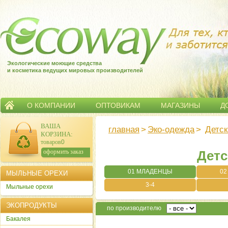
Экологические моющие средства
и косметика ведущих мировых производителей
О КОМПАНИИ
ОПТОВИКАМ
МАГАЗИНЫ
Д
ВАША
главная
>
Эко-одежда
>
Детск
КОРЗИНА
:
товаров:
0
сумма:
0
р.
оформить заказ
Детс
01 МЛАДЕНЦЫ
02
МЫЛЬНЫЕ ОРЕХИ
3-4
Мыльные орехи
ЭКОПРОДУКТЫ
по производителю
Бакалея