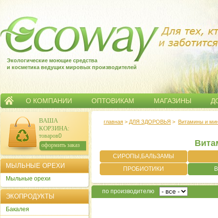
Экологические моющие средства
и косметика ведущих мировых производителей
О КОМПАНИИ
ОПТОВИКАМ
МАГАЗИНЫ
Д
ВАША
главная
>
ДЛЯ ЗДОРОВЬЯ
>
Витамины и ми
КОРЗИНА
:
товаров:
0
Вита
сумма:
0
р.
оформить заказ
СИРОПЫ,БАЛЬЗАМЫ
МЫЛЬНЫЕ ОРЕХИ
ПРОБИОТИКИ
Мыльные орехи
по производителю
ЭКОПРОДУКТЫ
Бакалея