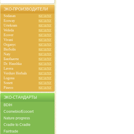
ЭКО-ПРОИЗВОДИТЕЛИ
каталог
Sodasan
каталог
Ecoway
каталог
Urtekram
каталог
Weleda
каталог
Ecover
каталог
Vivani
каталог
Organyc
каталог
BioSolis
каталог
Naty
каталог
Биобьюти
каталог
Dr. Haushka
каталог
Lavera
каталог
Verdure Herbals
каталог
Logona
каталог
Sonett
каталог
Pineco
ЭКО-СТАНДАРТЫ
BDIH
Cosmebio/Ecocert
Nature progress
Cradle to Cradle
Fairtrade