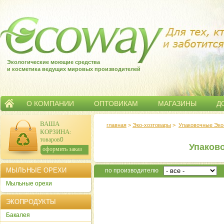
Экологические моющие средства
и косметика ведущих мировых производителей
О КОМПАНИИ
ОПТОВИКАМ
МАГАЗИНЫ
Д
ВАША
главная
>
Эко-хозтовары
>
Упаковочные Эко
КОРЗИНА
:
товаров:
0
Упаков
сумма:
0
р.
оформить заказ
МЫЛЬНЫЕ ОРЕХИ
по производителю
Мыльные орехи
ЭКОПРОДУКТЫ
Бакалея