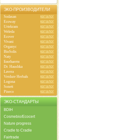
ЭКО-ПРОИЗВОДИТЕЛИ
каталог
Sodasan
каталог
Ecoway
каталог
Urtekram
каталог
Weleda
каталог
Ecover
каталог
Vivani
каталог
Organyc
каталог
BioSolis
каталог
Naty
каталог
Биобьюти
каталог
Dr. Haushka
каталог
Lavera
каталог
Verdure Herbals
каталог
Logona
каталог
Sonett
каталог
Pineco
ЭКО-СТАНДАРТЫ
BDIH
Cosmebio/Ecocert
Nature progress
Cradle to Cradle
Fairtrade