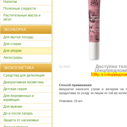
Напитки
Полезные сладости
Растительные масла и
уксус
ЭКОУБОРКА
Для мытья посуды
Для стирки
Для уборки
Аксессуары
Доступно тол
№ 9905
ЭКОКОСМЕТИКА
спецпредлож
538р. в спецпредлож
Cредства для депиляции
Декоративная косметика
Способ применения:
Детская серия
Аккуратно наносите утром и вечером на ч
продуктами по уходу за лицом из той же колле
Для беременных и
кормящих
Упаковка: 15 мл
Для мужчин
До и после загара
Защита от насекомых