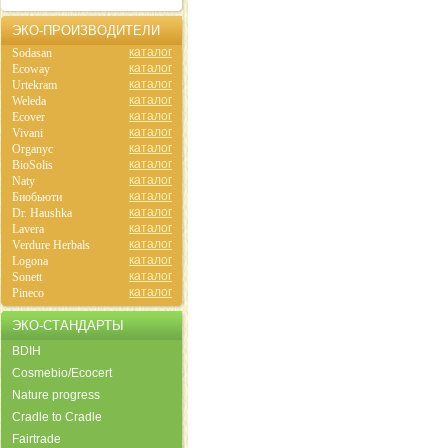
ЭКО-ПРОИЗВОДИТЕЛИ
каталог
Sodasan
каталог
Ecoway
каталог
Urtekram
каталог
Weleda
каталог
Ecover
каталог
Vivani
каталог
Organyc
каталог
BioSolis
каталог
Naty
каталог
Биобьюти
каталог
Dr. Haushka
каталог
Lavera
каталог
Verdure Herbals
каталог
Logona
каталог
Sonett
каталог
Pineco
ЭКО-СТАНДАРТЫ
BDIH
Cosmebio/Ecocert
Nature progress
Cradle to Cradle
Fairtrade