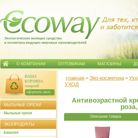
Экологические моющие средства
и косметика ведущих мировых производителей
О КОМПАНИИ
ОПТОВИКАМ
МАГАЗИНЫ
Д
ВАША
главная
>
Эко-косметика
>
Ухо
КОРЗИНА
:
УХОД
товаров:
0
сумма:
0
р.
оформить заказ
Антивозрастной кре
МЫЛЬНЫЕ ОРЕХИ
роза,
Мыльные орехи
Описание товара
ЭКОПРОДУКТЫ
Бакалея