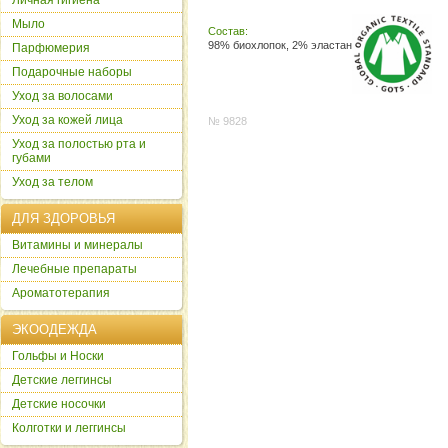
Личная гигиена
Мыло
Состав:
98% биохлопок, 2% эластан
Парфюмерия
Подарочные наборы
Уход за волосами
Уход за кожей лица
№ 9828
Уход за полостью рта и
губами
Уход за телом
ДЛЯ ЗДОРОВЬЯ
Витамины и минералы
Лечебные препараты
Ароматотерапия
ЭКООДЕЖДА
Гольфы и Носки
Детские леггинсы
Детские носочки
Колготки и леггинсы