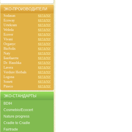
ЭКО-ПРОИЗВОДИТЕЛИ
каталог
Sodasan
каталог
Ecoway
каталог
Urtekram
каталог
Weleda
каталог
Ecover
каталог
Vivani
каталог
Organyc
каталог
BioSolis
каталог
Naty
каталог
Биобьюти
каталог
Dr. Haushka
каталог
Lavera
каталог
Verdure Herbals
каталог
Logona
каталог
Sonett
каталог
Pineco
ЭКО-СТАНДАРТЫ
BDIH
Cosmebio/Ecocert
Nature progress
Cradle to Cradle
Fairtrade