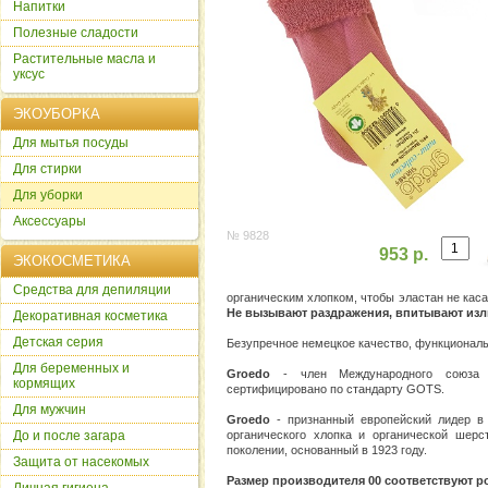
Напитки
Полезные сладости
Растительные масла и
уксус
ЭКОУБОРКА
Для мытья посуды
Для стирки
Для уборки
Аксессуары
№ 9828
953 р.
ЭКОКОСМЕТИКА
Cредства для депиляции
органическим хлопком, чтобы эластан не каса
Не вызывают раздражения, впитывают изл
Декоративная косметика
Детская серия
Безупречное немецкое качество, функциональ
Для беременных и
Groedo
- член Международного союза 
кормящих
сертифицировано по стандарту GOTS.
Для мужчин
Groedo
- признанный европейский лидер в 
До и после загара
органического хлопка и органической шер
поколении, основанный в 1923 году.
Защита от насекомых
Размер производителя 00 соответствуют росс