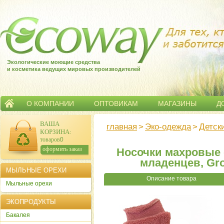
Экологические моющие средства
и косметика ведущих мировых производителей
О КОМПАНИИ
ОПТОВИКАМ
МАГАЗИНЫ
Д
ВАША
главная
>
Эко-одежда
>
Детск
КОРЗИНА
:
товаров:
0
сумма:
0
р.
оформить заказ
Носочки махровые 
младенцев, Gro
МЫЛЬНЫЕ ОРЕХИ
Описание товара
Мыльные орехи
ЭКОПРОДУКТЫ
Бакалея