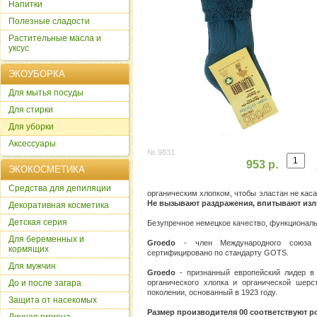
Напитки
Полезные сладости
Растительные масла и
уксус
ЭКОУБОРКА
Для мытья посуды
Для стирки
Для уборки
Аксессуары
№ 9831
953 р.
ЭКОКОСМЕТИКА
Cредства для депиляции
органическим хлопком, чтобы эластан не каса
Не вызывают раздражения, впитывают изл
Декоративная косметика
Детская серия
Безупречное немецкое качество, функциональ
Для беременных и
Groedo
- член Международного союза 
кормящих
сертифицировано по стандарту GOTS.
Для мужчин
Groedo
- признанный европейский лидер в 
До и после загара
органического хлопка и органической шер
поколении, основанный в 1923 году.
Защита от насекомых
Размер производителя 00 соответствуют росс