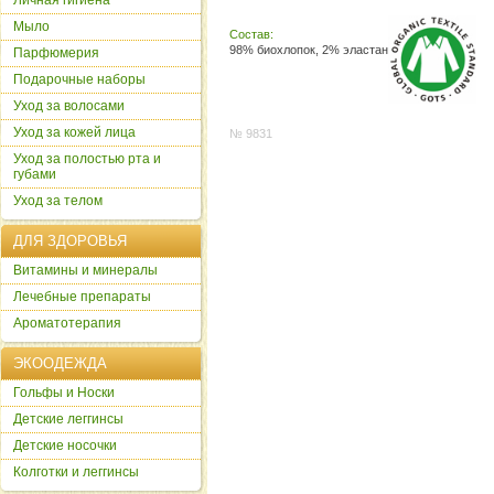
Личная гигиена
Мыло
Состав:
98% биохлопок, 2% эластан
Парфюмерия
Подарочные наборы
Уход за волосами
Уход за кожей лица
№ 9831
Уход за полостью рта и
губами
Уход за телом
ДЛЯ ЗДОРОВЬЯ
Витамины и минералы
Лечебные препараты
Ароматотерапия
ЭКООДЕЖДА
Гольфы и Носки
Детские леггинсы
Детские носочки
Колготки и леггинсы