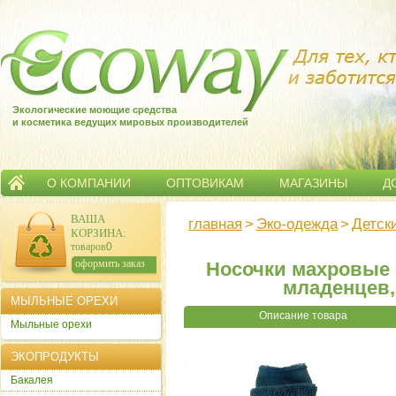
Экологические моющие средства
и косметика ведущих мировых производителей
О КОМПАНИИ
ОПТОВИКАМ
МАГАЗИНЫ
Д
ВАША
главная
>
Эко-одежда
>
Детск
КОРЗИНА
:
товаров:
0
сумма:
0
р.
оформить заказ
Носочки махровые 
младенцев, 
МЫЛЬНЫЕ ОРЕХИ
Описание товара
Мыльные орехи
ЭКОПРОДУКТЫ
Бакалея