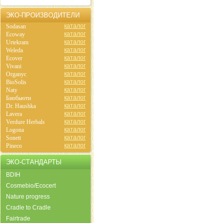
ЭКО-ПРОИЗВОДИТЕЛИ
каталог
Sodasan
каталог
Ecoway
каталог
Urtekram
каталог
Weleda
каталог
Ecover
каталог
Vivani
каталог
Organyc
каталог
BioSolis
каталог
Naty
каталог
Биобьюти
каталог
Dr. Haushka
каталог
Lavera
каталог
Verdure Herbals
каталог
Logona
каталог
Sonett
каталог
Pineco
ЭКО-СТАНДАРТЫ
BDIH
Cosmebio/Ecocert
Nature progress
Cradle to Cradle
Fairtrade