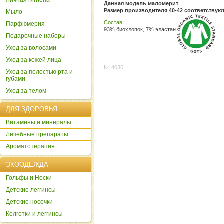
Личная гигиена
Данная модель маломерит
Размер производителя 40-42 соответствую
Мыло
Состав:
Парфюмерия
93% биохлопок, 7% эластан
Подарочные наборы
Уход за волосами
Уход за кожей лица
№ 4036
Уход за полостью рта и
губами
Уход за телом
ДЛЯ ЗДОРОВЬЯ
Витамины и минералы
Лечебные препараты
Ароматотерапия
ЭКООДЕЖДА
Гольфы и Носки
Детские леггинсы
Детские носочки
Колготки и леггинсы