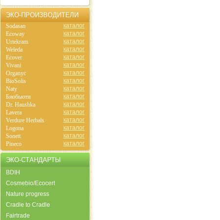
ЭКО-ПРОИЗВОДИТЕЛИ
каталог
Sodasan
каталог
Ecoway
каталог
Urtekram
каталог
Weleda
каталог
Ecover
каталог
Vivani
каталог
Organyc
каталог
BioSolis
каталог
Naty
каталог
Биобьюти
каталог
Dr. Haushka
каталог
Lavera
каталог
Verdure Herbals
каталог
Logona
каталог
Sonett
каталог
Pineco
ЭКО-СТАНДАРТЫ
BDIH
Cosmebio/Ecocert
Nature progress
Cradle to Cradle
Fairtrade