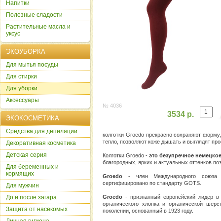
Напитки
Полезные сладости
Растительные масла и
уксус
ЭКОУБОРКА
Для мытья посуды
Для стирки
Для уборки
Аксессуары
№ 4036
3534 р.
ЭКОКОСМЕТИКА
Cредства для депиляции
колготки Groedo прекрасно сохраняют форму
тепло, позволяют коже дышать и выглядят пр
Декоративная косметика
Детская серия
Колготки Groedo -
это безупречное немецко
благородных, ярких и актуальных оттенков по
Для беременных и
кормящих
Groedo
- член Международного союза 
сертифицировано по стандарту GOTS.
Для мужчин
До и после загара
Groedo
- признанный европейский лидер в 
органического хлопка и органической шер
Защита от насекомых
поколении, основанный в 1923 году.