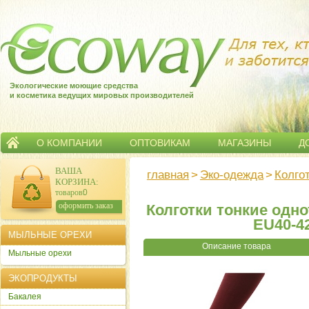
Экологические моющие средства
и косметика ведущих мировых производителей
О КОМПАНИИ
ОПТОВИКАМ
МАГАЗИНЫ
Д
ВАША
главная
>
Эко-одежда
>
Колго
КОРЗИНА
:
товаров:
0
сумма:
0
р.
оформить заказ
Колготки тонкие одно
EU40-4
МЫЛЬНЫЕ ОРЕХИ
Описание товара
Мыльные орехи
ЭКОПРОДУКТЫ
Бакалея