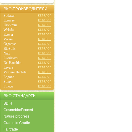
ЭКО-ПРОИЗВОДИТЕЛИ
каталог
Sodasan
каталог
Ecoway
каталог
Urtekram
каталог
Weleda
каталог
Ecover
каталог
Vivani
каталог
Organyc
каталог
BioSolis
каталог
Naty
каталог
Биобьюти
каталог
Dr. Haushka
каталог
Lavera
каталог
Verdure Herbals
каталог
Logona
каталог
Sonett
каталог
Pineco
ЭКО-СТАНДАРТЫ
BDIH
Cosmebio/Ecocert
Nature progress
Cradle to Cradle
Fairtrade