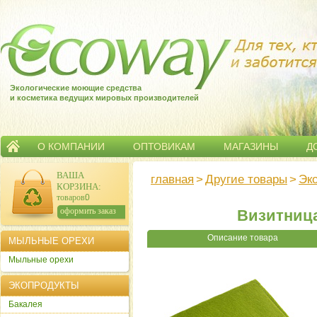
Экологические моющие средства
и косметика ведущих мировых производителей
О КОМПАНИИ
ОПТОВИКАМ
МАГАЗИНЫ
Д
ВАША
главная
>
Другие товары
>
Эк
КОРЗИНА
:
товаров:
0
сумма:
0
р.
оформить заказ
Визитница 
Описание товара
МЫЛЬНЫЕ ОРЕХИ
Мыльные орехи
ЭКОПРОДУКТЫ
Бакалея