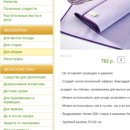
Напитки
Полезные сладости
Растительные масла и
уксус
ЭКОУБОРКА
Для мытья посуды
Для стирки
Для уборки
№ 6171
Аксессуары
782 р.
ЭКОКОСМЕТИКА
- Не оставляет разводов и царапин.
Cредства для депиляции
- Создаёт антистатический эффект, благодар
Декоративная косметика
оседает на стёклах, незаменима для мытья ш
Детская серия
- Можно использовать для ухода за вазами и 
Для беременных и
кормящих
- Можно использовать как в сухом, так и во в
Для мужчин
- Выдерживает более 500 стирок в машинке бе
До и после загара
- Удобный размер 37х32 см.
Защита от насекомых