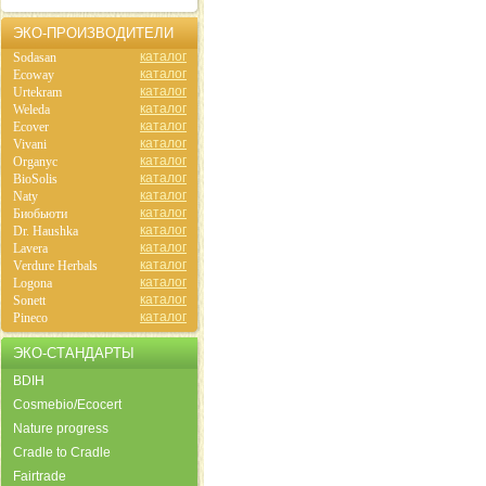
ЭКО-ПРОИЗВОДИТЕЛИ
каталог
Sodasan
каталог
Ecoway
каталог
Urtekram
каталог
Weleda
каталог
Ecover
каталог
Vivani
каталог
Organyc
каталог
BioSolis
каталог
Naty
каталог
Биобьюти
каталог
Dr. Haushka
каталог
Lavera
каталог
Verdure Herbals
каталог
Logona
каталог
Sonett
каталог
Pineco
ЭКО-СТАНДАРТЫ
BDIH
Cosmebio/Ecocert
Nature progress
Cradle to Cradle
Fairtrade