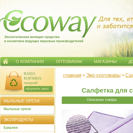
Экологические моющие средства
и косметика ведущих мировых производителей
О КОМПАНИИ
ОПТОВИКАМ
МАГАЗИНЫ
Д
ВАША
главная
>
Эко-хозтовары
>
Са
КОРЗИНА
:
товаров:
0
сумма:
0
р.
оформить заказ
Салфетка для 
Описание товара
МЫЛЬНЫЕ ОРЕХИ
Мыльные орехи
ЭКОПРОДУКТЫ
Бакалея