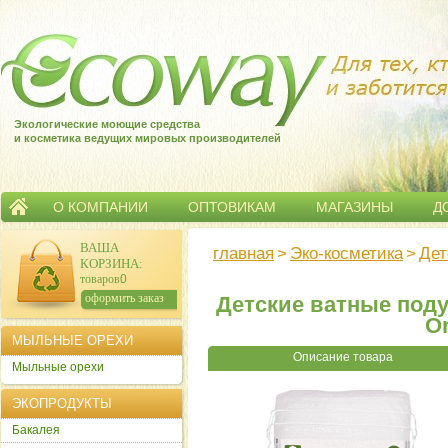
Экологические моющие средства
и косметика ведущих мировых производителей
О КОМПАНИИ
ОПТОВИКАМ
МАГАЗИНЫ
Д
ВАША
главная
>
Эко-косметика
>
Дет
КОРЗИНА
:
товаров:
0
сумма:
0
р.
оформить заказ
Детские ватные поду
Or
МЫЛЬНЫЕ ОРЕХИ
Описание товара
Мыльные орехи
ЭКОПРОДУКТЫ
Бакалея