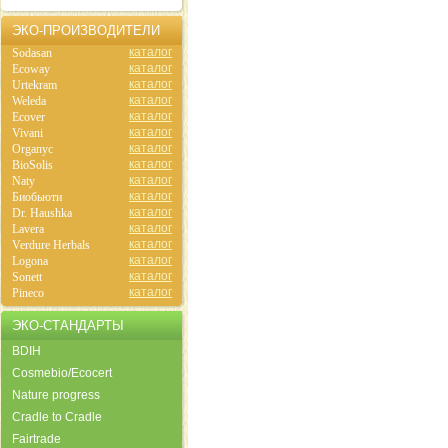
ЭКО-ПРОИЗВОДИТЕЛИ
каталог
Sodasan
каталог
Ecoway
каталог
Urtekram
каталог
Weleda
каталог
Ecover
каталог
Vivani
каталог
Organyc
каталог
BioSolis
каталог
Naty
каталог
Биобьюти
каталог
Dr. Haushka
каталог
Lavera
каталог
Verdure Herbals
каталог
Logona
каталог
Sonett
каталог
Pineco
ЭКО-СТАНДАРТЫ
BDIH
Cosmebio/Ecocert
Nature progress
Cradle to Cradle
Fairtrade