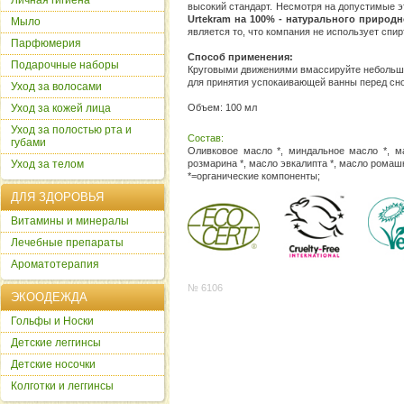
Личная гигиена
высокий стандарт. Несмотря на допустимые 
Urtekram на 100% - натурального природ
Мыло
является то, что компания не использует спир
Парфюмерия
Способ применения:
Подарочные наборы
Круговыми движениями вмассируйте небольшое
для принятия успокаивающей ванны перед сн
Уход за волосами
Уход за кожей лица
Объем: 100 мл
Уход за полостью рта и
Состав:
губами
Оливковое масло *, миндальное масло *, м
Уход за телом
розмарина *, масло эвкалипта *, масло ромашк
*=органические компоненты;
ДЛЯ ЗДОРОВЬЯ
Витамины и минералы
Лечебные препараты
Ароматотерапия
№ 6106
ЭКООДЕЖДА
Гольфы и Носки
Детские леггинсы
Детские носочки
Колготки и леггинсы