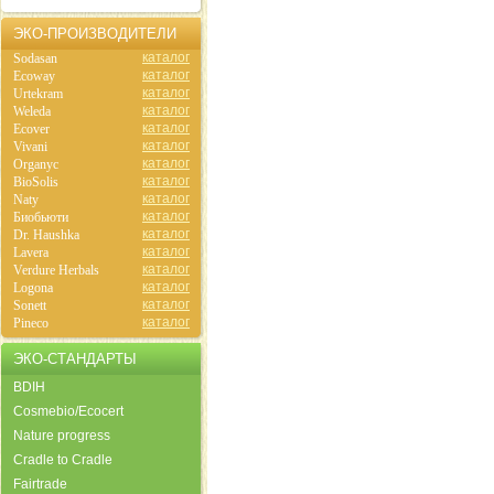
ЭКО-ПРОИЗВОДИТЕЛИ
каталог
Sodasan
каталог
Ecoway
каталог
Urtekram
каталог
Weleda
каталог
Ecover
каталог
Vivani
каталог
Organyc
каталог
BioSolis
каталог
Naty
каталог
Биобьюти
каталог
Dr. Haushka
каталог
Lavera
каталог
Verdure Herbals
каталог
Logona
каталог
Sonett
каталог
Pineco
ЭКО-СТАНДАРТЫ
BDIH
Cosmebio/Ecocert
Nature progress
Cradle to Cradle
Fairtrade