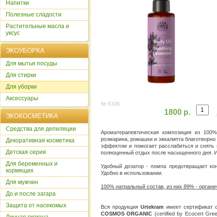
Напитки
Полезные сладости
Растительные масла и
уксус
ЭКОУБОРКА
Для мытья посуды
Для стирки
Для уборки
Аксессуары
№ 6106
1800 р.
ЭКОКОСМЕТИКА
Cредства для депиляции
Ароматерапевтическая композиция из 100
розмарина, ромашки и эвкалипта благотворно
Декоративная косметика
эффектом и помогает расслабиться и снять 
Детская серия
полноценный отдых после насыщенного дня. И
Для беременных и
Удобный дозатор - помпа предотвращает кон
кормящих
Удобно в использовании.
Для мужчин
100% натральный состав, из них 89% - органи
До и после загара
Защита от насекомых
Вся продукция
Urtekram
имеет сертификат с
COSMOS ORGANIC
(certified by Ecocert Gr