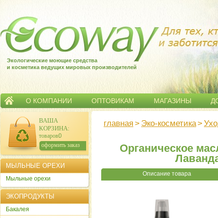
Экологические моющие средства
и косметика ведущих мировых производителей
О КОМПАНИИ
ОПТОВИКАМ
МАГАЗИНЫ
Д
ВАША
главная
>
Эко-косметика
>
Ухо
КОРЗИНА
:
товаров:
0
сумма:
0
р.
оформить заказ
Органическое мас
Лаванда
МЫЛЬНЫЕ ОРЕХИ
Описание товара
Мыльные орехи
ЭКОПРОДУКТЫ
Бакалея