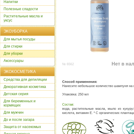
Напитки
Полезные сладости
Растительные масла и
уксус
ЭКОУБОРКА
Для мытья посуды
Для стирки
Для уборки
Аксессуары
Нет в на
№ 6562
ЭКОКОСМЕТИКА
Cредства для депиляции
Способ применения:
Нанесите небольшое количество шампуня на 
Декоративная косметика
Детская серия
Упаковка: 250 мл
Для беременных и
Состав:
кормящих
вода, растительные масла, мыло из кукуруз
Для мужчин
кислота, витамин Е. * С органических планта
До и после загара
Защита от насекомых