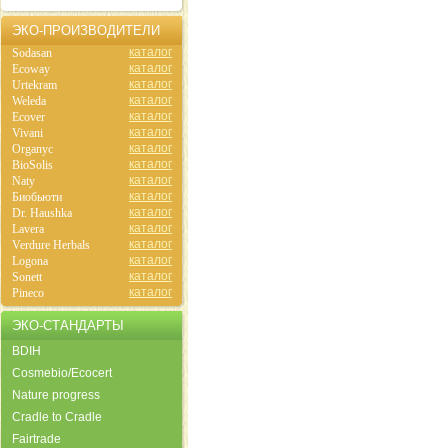
ЭКО-ПРОИЗВОДИТЕЛИ
каталог
Sodasan
каталог
Ecoway
каталог
Urtekram
каталог
Weleda
каталог
Ecover
каталог
Vivani
каталог
Organyc
каталог
BioSolis
каталог
Naty
каталог
Биобьюти
каталог
Dr. Haushka
каталог
Lavera
каталог
Verdure Herbals
каталог
Logona
каталог
Sonett
каталог
Pineco
ЭКО-СТАНДАРТЫ
BDIH
Cosmebio/Ecocert
Nature progress
Cradle to Cradle
Fairtrade