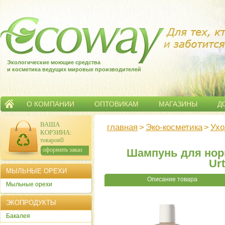
Экологические моющие средства
и косметика ведущих мировых производителей
О КОМПАНИИ
ОПТОВИКАМ
МАГАЗИНЫ
Д
ВАША
главная
>
Эко-косметика
>
Ухо
КОРЗИНА
:
товаров:
0
сумма:
0
р.
оформить заказ
Шампунь для нор
Ur
МЫЛЬНЫЕ ОРЕХИ
Описание товара
Мыльные орехи
ЭКОПРОДУКТЫ
Бакалея