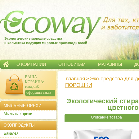
Экологические моющие средства
и косметика ведущих мировых производителей
О КОМПАНИИ
ОПТОВИКАМ
МАГАЗИНЫ
Д
ВАША
главная
>
Эко-средства для 
КОРЗИНА
:
ПОРОШКИ
товаров:
0
сумма:
0
р.
оформить заказ
Экологический стир
МЫЛЬНЫЕ ОРЕХИ
цветного 
Мыльные орехи
Описание товара
ЭКОПРОДУКТЫ
Бакалея