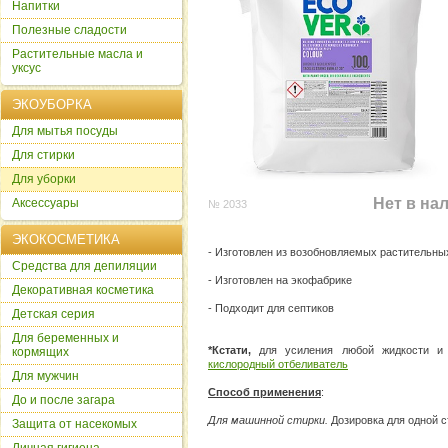
Напитки
Полезные сладости
Растительные масла и
уксус
ЭКОУБОРКА
Для мытья посуды
Для стирки
Для уборки
Нет в на
Аксессуары
№ 2033
ЭКОКОСМЕТИКА
- Изготовлен из возобновляемых растительны
Cредства для депиляции
- Изготовлен на экофабрике
Декоративная косметика
- Подходит для септиков
Детская серия
Для беременных и
*Кстати,
для усиления любой жидкости и 
кормящих
кислородный отбеливатель
Для мужчин
Способ применения
:
До и после загара
Для машинной стирки.
Дозировка для одной ст
Защита от насекомых