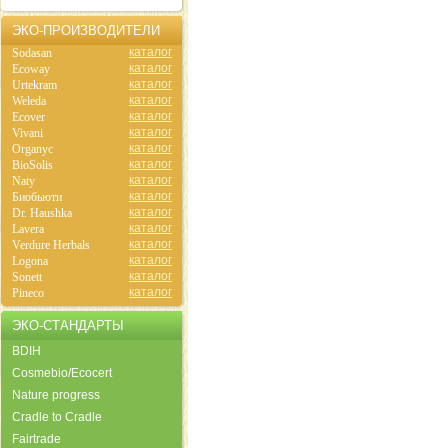
ЭКО-ПРОИЗВОДИТЕЛИ
каталог
Sodasan
каталог
Ecoway
каталог
Urtekram
каталог
Weleda
каталог
Ecover
каталог
Vivani
каталог
Organyc
каталог
BioSolis
каталог
Naty
каталог
Биобьюти
каталог
Dr. Haushka
каталог
Lavera
каталог
Verdure Herbals
каталог
Logona
каталог
Sonett
каталог
Pineco
ЭКО-СТАНДАРТЫ
BDIH
Cosmebio/Ecocert
Nature progress
Cradle to Cradle
Fairtrade