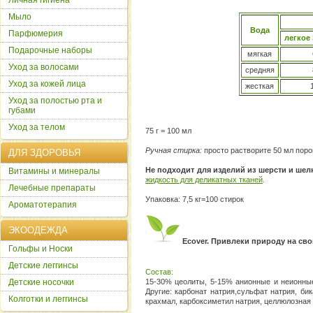
Личная гигиена
Мыло
Вода
Парфюмерия
легкое
Подарочные наборы
мягкая
Уход за волосами
средняя
Уход за кожей лица
жесткая
Уход за полостью рта и
губами
Уход за телом
75 г = 100 мл
Ручная стирка:
просто растворите 50 мл порош
ДЛЯ ЗДОРОВЬЯ
Не подходит для изделий из шерсти и шел
Витамины и минералы
жидкость для деликатных тканей
.
Лечебные препараты
Упаковка: 7,5 кг=100 стирок
Ароматотерапия
ЭКООДЕЖДА
Ecover. Привлеки природу на сво
Гольфы и Носки
Детские леггинсы
Состав:
Детские носочки
15-30% цеолиты, 5-15% анионные и неионные
Другие: карбонат натрия,сульфат натрия, бик
Колготки и леггинсы
крахмал, карбоксиметил натрия, целлюлозная