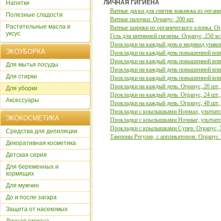
ЛИЧНАЯ ГИГИЕНА
Напитки
Ватные диски для снятия макияжа из органич
Полезные сладости
Ватные палочки. Organyc, 200 шт.
Растительные масла и
Ватные шарики из органического хлопка. Or
уксус
Гель для интимной гигиены. Organyc, 250 м
Прокладки на каждый день в индивид.упаков
ЭКОУБОРКА
Прокладки на каждый день повышенной впи
Прокладки на каждый день повышенной впит
Для мытья посуды
Прокладки на каждый день повышенной впиты
Для стирки
Прокладки на каждый день повышенной впит
Прокладки на каждый день. Organyc, 20 шт.
Для уборки
Прокладки на каждый день. Organyc, 24 шт.,
Аксессуары
Прокладки на каждый день. Organyc, 48 шт.,
Прокладки с крылышками Нормал, ультратон
ЭКОКОСМЕТИКА
Прокладки с крылышками Ночные, ультратон
Прокладки с крылышками Супер. Organyc, 7
Cредства для депиляции
Тампоны Регулар, с аппликатором. Organyc 1
Декоративная косметика
Детская серия
Для беременных и
кормящих
Для мужчин
До и после загара
Защита от насекомых