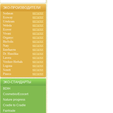
ЭКО-ПРОИЗВОДИТЕЛИ
каталог
Sodasan
каталог
Ecoway
каталог
Urtekram
каталог
Weleda
каталог
Ecover
каталог
Vivani
каталог
Organyc
каталог
BioSolis
каталог
Naty
каталог
Биобьюти
каталог
Dr. Haushka
каталог
Lavera
каталог
Verdure Herbals
каталог
Logona
каталог
Sonett
каталог
Pineco
ЭКО-СТАНДАРТЫ
BDIH
Cosmebio/Ecocert
Nature progress
Cradle to Cradle
Fairtrade