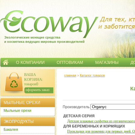
Экологические моющие средства
и косметика ведущих мировых производителей
О КОМПАНИИ
ОПТОВИКАМ
МАГАЗИНЫ
Д
ВАША
главная
>
Каталог товаров
КОРЗИНА
:
товаров:
0
К
сумма:
0
р.
оформить заказ
КАТАЛОГ ТОВАРОВ - ORGANYC
МЫЛЬНЫЕ ОРЕХИ
Производитель
Мыльные орехи
ДЕТСКАЯ СЕРИЯ
Детские влажные салфетки из органического 
ЭКОПРОДУКТЫ
ДЛЯ БЕРЕМЕННЫХ И КОРМЯЩИХ
Бакалея
Прокладки для рожениц для первых дней. Or